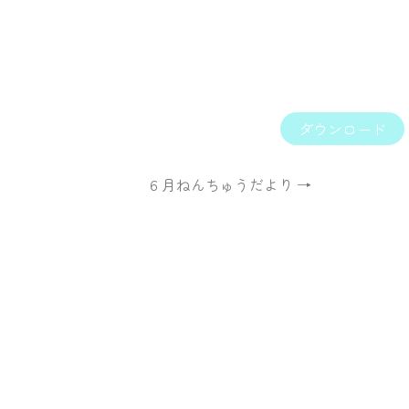
ダウンロード
６月ねんちゅうだより →