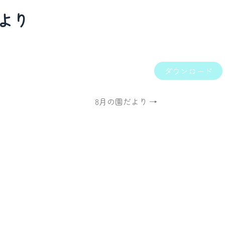
より
ダウンロード
8月の園だより →